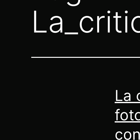
La_crit
La c
fot
co