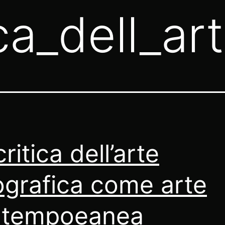
ica_dell_a
ritica dell’arte
ografica come arte
ntempoeanea