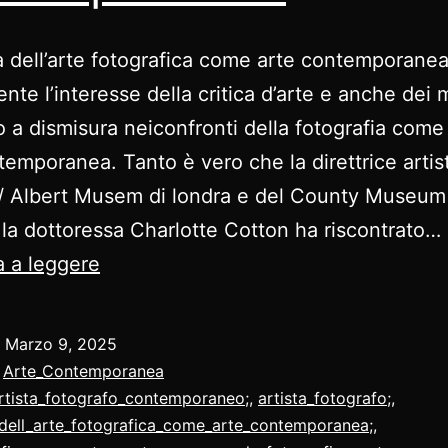
ca dell’arte fotografica come arte contemporane
nte l’interesse della critica d’arte e anche dei 
o a dismisura neiconfronti della fotografia come
temporanea. Tanto è vero che la direttrice artist
 / Albert Musem di londra e del County Museum
la dottoressa Charlotte Cotton ha riscontrato…
La
 a leggere
critica
dell’arte
o
Marzo 9, 2025
fotografica
:
Arte_Contemporanea
come
rtista_fotografo_contemporaneo;
,
artista_fotografo;
,
_dell_arte_fotografica_come_arte_contemporanea;
,
arte