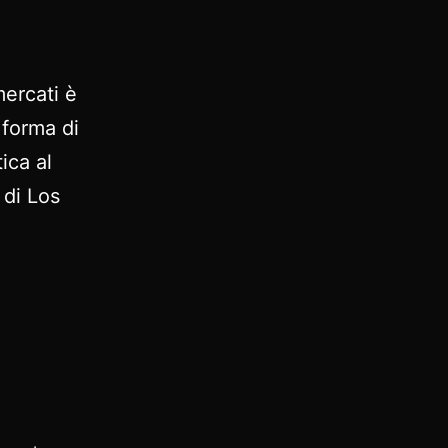
a
mercati è
 forma di
ica al
 di Los