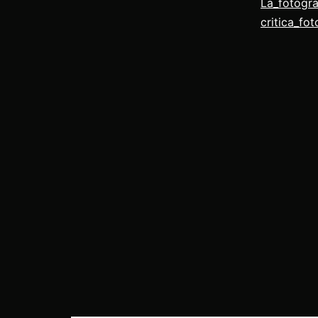
La_fotogr
critica_fot