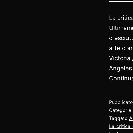
La criti
Ultimame
cresciut
arte con
Victoria
Angeles 
Continua
Pubblicat
Categorie
Taggato
A
La_critica