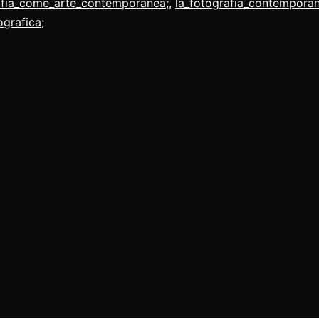
afia_come_arte_contemporanea;
,
la_fotografia_contemporan
contempoeanea
ografica;