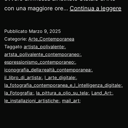
S
con una maggiore ore…
Continua a leggere
Pe
Pa
Pubblicato
Marzo 9, 2025
Categorie:
Arte_Contemporanea
Taggato
artista_polivalente;
,
artsta_polivalente_contemporaneo;
,
espressionismo_contemporaneo;
,
iconografia_della:realtà_contemporanea;
,
il_libro_di_artista;
,
l_arte_digitale;
,
la_fotografia_contemporanea_e_l_intelligenza_digitale;
,
la_Fotografia;
,
la_pittura_a_olio_su_tela;
,
Land_Art;
,
le_installazioni_artistiche;
,
mail_art;