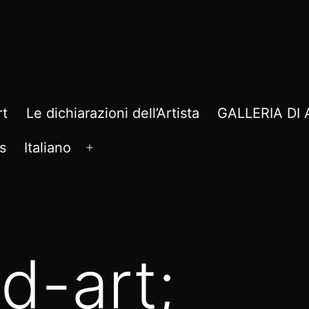
rt
Le dichiarazioni dell’Artista
GALLERIA D
s
Italiano
Apri
menu
d-art;