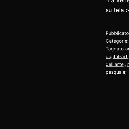
“La Vene
su tela
Pubblicat
Categorie
Taggato
a
digital-art;
dell'arte;
,
pasquale;
,