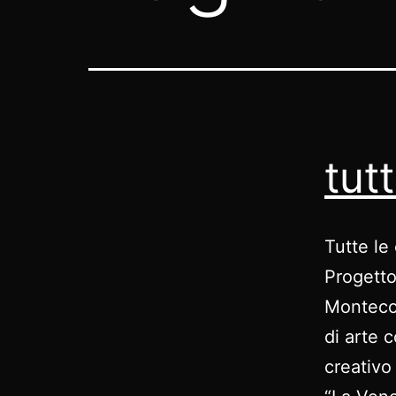
tut
Tutte l
Progetto
Montecor
di arte c
creativ