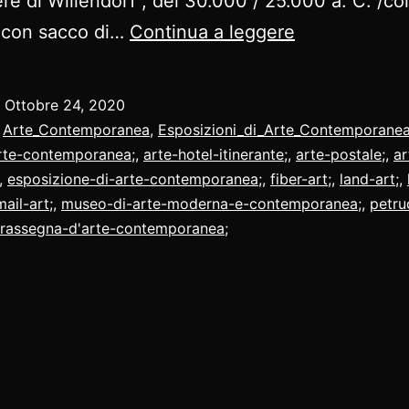
re di Willendorf”, del 30.000 / 25.000 a. C. /colo
tutte
 >con sacco di…
Continua a leggere
le
esposizioni
o
Ottobre 24, 2020
:
Arte_Contemporanea
,
Esposizioni_di_Arte_Contemporane
rte-contemporanea;
,
arte-hotel-itinerante;
,
arte-postale;
,
ar
,
esposizione-di-arte-contemporanea;
,
fiber-art;
,
land-art;
,
mail-art;
,
museo-di-arte-moderna-e-contemporanea;
,
petru
rassegna-d'arte-contemporanea;