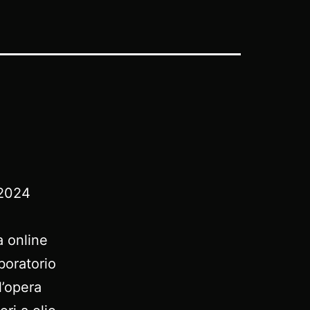
 2024
 online
aboratorio
’opera