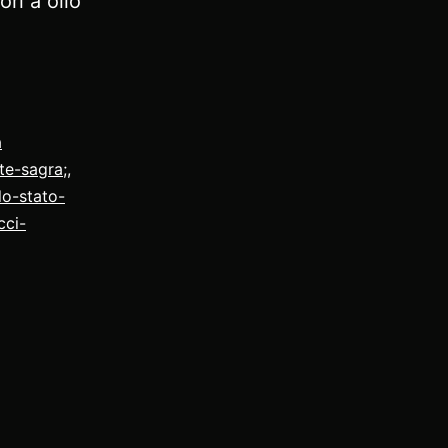
ri a olio
a
te-sagra;
,
lo-stato-
cci-