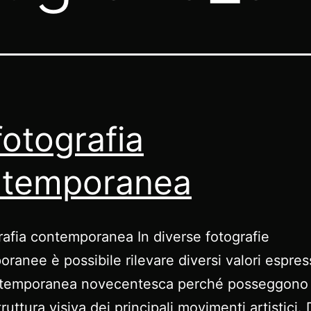
fotografia
ntemporanea
rafia contemporanea In diverse fotografie
ranee è possibile rilevare diversi valori espressi
ntemporanea novecentesca perché posseggono 
ruttura visiva dei principali movimenti artistici. D