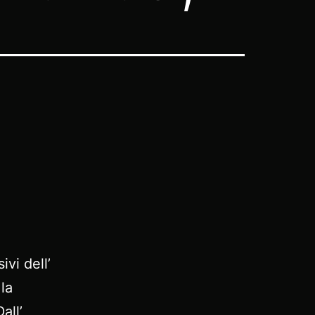
vi dell’
la
all’