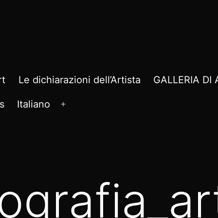
rt
Le dichiarazioni dell’Artista
GALLERIA D
s
Italiano
Apri
menu
ografia_art