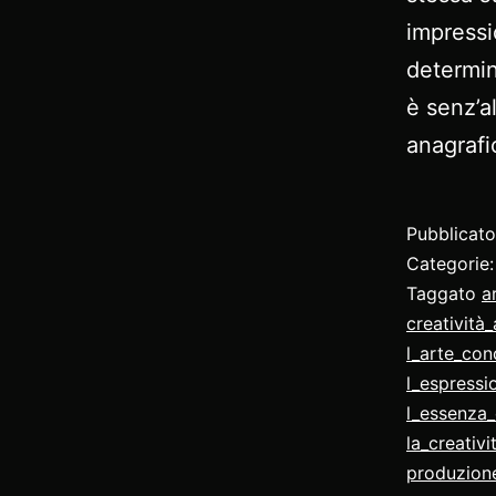
impressi
determin
è senz’a
anagraf
Pubblicat
Categorie
Taggato
a
creatività
l_arte_con
l_espressi
l_essenza_
la_creativ
produzione