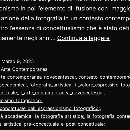
onismo in poi l’elemento di fusione con maggi
azione della fotografia in un contesto contem
ltro l’essenza di concettualismo che è stato defi
La
icamente negli anni…
Continua a leggere
fotogra
contem
o
Marzo 9, 2025
:
Arte_Contemporanea
rte_contemporanea_novecentesca;
,
contesto_contemporan
_accademica;
,
fotografia_artistica;
,
il_valore_espressivo-foto
cettuale;
,
l_arte_contemporanea_novecentesca;
,
onismo_fotografico;
,
concettuale_dell_espressionismo_fotografico;
,
ità_accademica;
,
la_fotografia_artistica;
,
la_fotografia_cont
_artistica_pre-concettuale_e_post_concettuale;