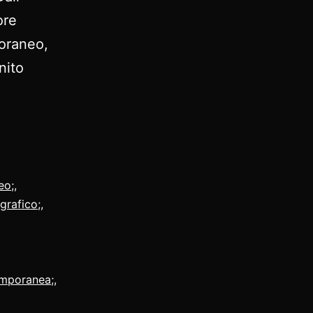
ore
poraneo,
nito
fia
poranea
eo;
,
grafico;
,
emporanea;
,