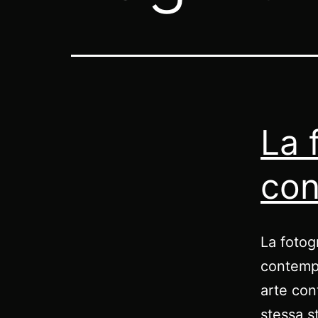
La 
co
La fotog
contempo
arte co
stessa st