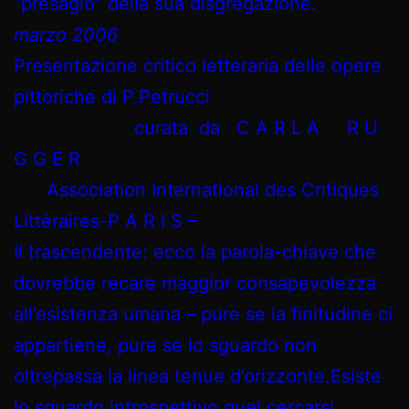
“presagio” della sua disgregazione.
marzo 2006
Presentazione critico letteraria delle opere
pittoriche di P.Petrucci
curata da C A R L A R U
G G E R
Association International des Critiques
Littèraires-P A R I S –
Il trascendente: ecco la parola-chiave che
dovrebbe recare maggior consapevolezza
all’esistenza umana – pure se la finitudine ci
appartiene, pure se lo sguardo non
oltrepassa la linea tenue d’orizzonte.Esiste
lo sguardo introspettivo,quel cercarsi